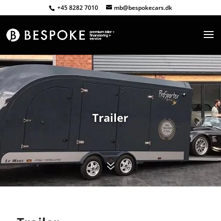
+45 8282 7010
mb@bespokecars.dk
Trailer
7