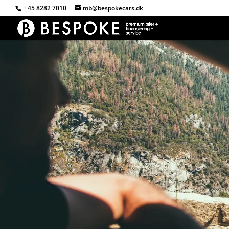
+45 8282 7010
mb@bespokecars.dk