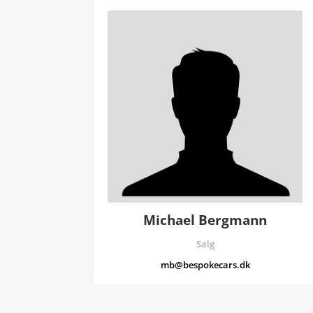
Michael Bergmann
Salg
mb@bespokecars.dk