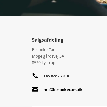
Salgsafdeling
Bespoke Cars
Møgelgårdsvej 3A
8520 Lystrup

+45 8282 7010

mb@bespokecars.dk