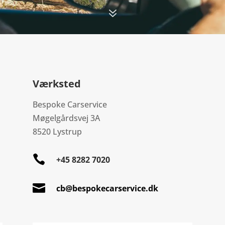
7
Værksted
Bespoke Carservice
Møgelgårdsvej 3A
8520 Lystrup

+45 8282 7020

cb@bespokecarservice.dk