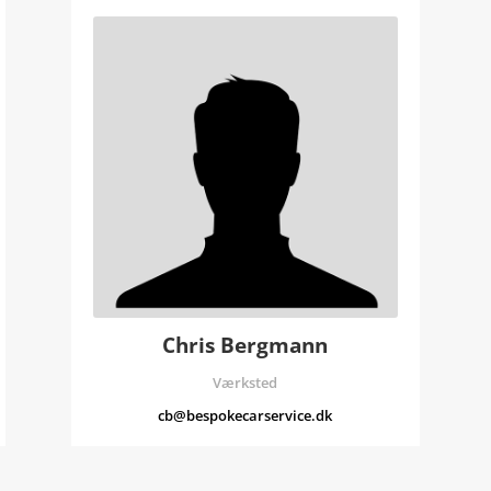
Chris Bergmann
Værksted
cb@bespokecarservice.dk