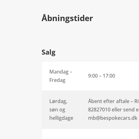
Åbningstider
Salg
Mandag –
9:00 – 17:00
Fredag
Lørdag,
Åbent efter aftale – R
søn og
82827010 eller send en
helligdage
mb@bespokecars.dk