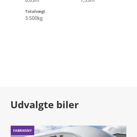
0,63m
7,55m
Totalvægt
3.500kg
Udvalgte biler
FABRIKSNY