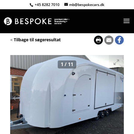
+45 8282 7010
mb@bespokecars.dk
<
Tilbage til søgeresultat
1
/
11