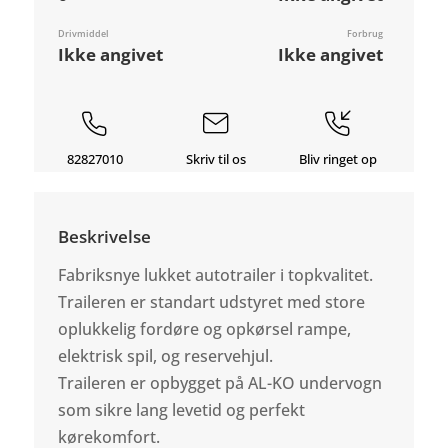
Drivmiddel
Forbrug
Ikke angivet
Ikke angivet
82827010
Skriv til os
Bliv ringet op
Beskrivelse
Fabriksnye lukket autotrailer i topkvalitet.
Traileren er standart udstyret med store
oplukkelig fordøre og opkørsel rampe,
elektrisk spil, og reservehjul.
Traileren er opbygget på AL-KO undervogn
som sikre lang levetid og perfekt
kørekomfort.