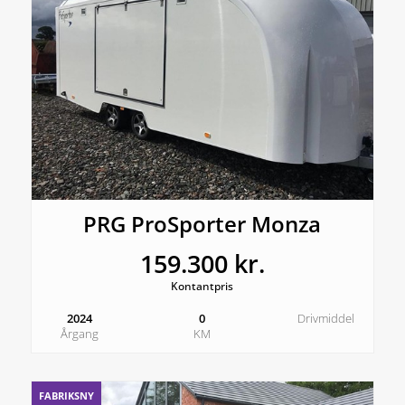
PRG ProSporter Monza
159.300 kr.
Kontantpris
2024
0
Drivmiddel
Årgang
KM
FABRIKSNY