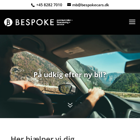
+45 8282 7010
mb@bespokecars.dk
På udkig efter ny bil?
7
Her hjælper vi dig